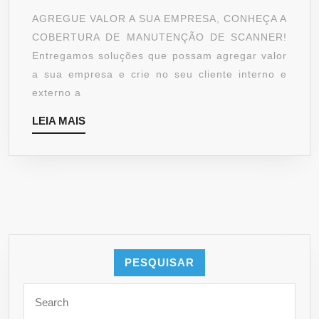
NEGÓCIO.
AGREGUE VALOR A SUA EMPRESA, CONHEÇA A
CONHEÇA
COBERTURA DE MANUTENÇÃO DE SCANNER!
A
Entregamos soluções que possam agregar valor
COBERTURA
a sua empresa e crie no seu cliente interno e
DE
externo a
MANUTENÇÃO
LEIA
LEIA MAIS
!
MAIS
PESQUISAR
Search
for: