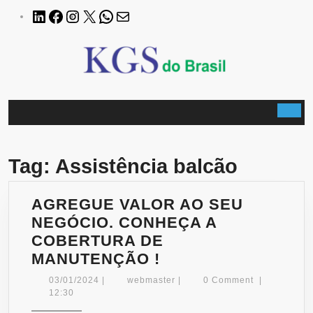
Skip
LinkedIn
Facebook
Instagram
X
WhatsApp
E-
to
mail
content
B
Tag:
Assistência balcão
AGREGUE VALOR AO SEU
NEGÓCIO. CONHEÇA A
COBERTURA DE
AGREGUE
MANUTENÇÃO !
VALOR
03/01/2024
webmaster
03/01/2024
|
webmaster
|
0 Comment
|
AO
12:30
SEU