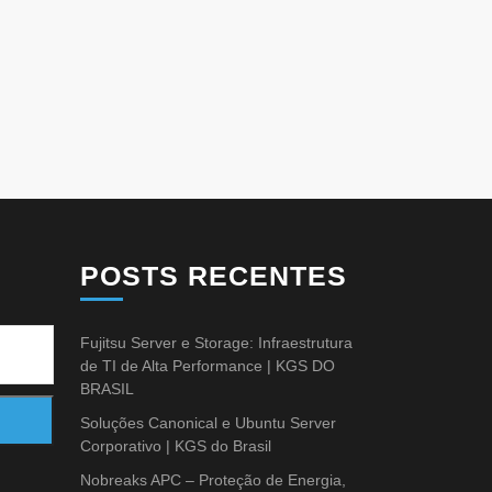
POSTS RECENTES
Fujitsu Server e Storage: Infraestrutura
de TI de Alta Performance | KGS DO
BRASIL
Soluções Canonical e Ubuntu Server
Corporativo | KGS do Brasil
Nobreaks APC – Proteção de Energia,