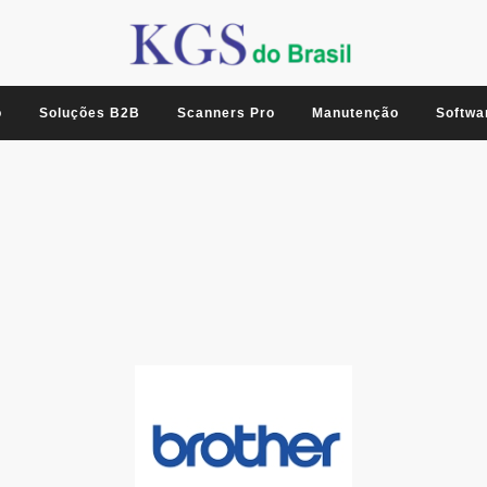
o
Soluções B2B
Scanners Pro
Manutenção
Softwa