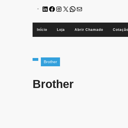
Início
Loja
Abrir Chamado
Cotaçã
Brother
Brother