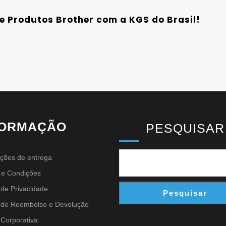
e Produtos Brother com a KGS do Brasil!
FORMAÇÃO
PESQUISAR
ções de entrega
 e Condições
a de Privacidade
Pesquisar
a de Reembolso e Devolução
a Corporativa