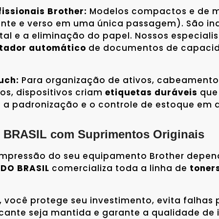
issionais Brother:
Modelos compactos e de m
rente e verso em uma única passagem). São ind
al e a eliminação do papel. Nossos especialis
ntador automático
de documentos de capacida
uch:
Para organização de ativos, cabeamento d
s, dispositivos criam
etiquetas duráveis
que 
a padronização e o controle de estoque em a
BRASIL com Suprimentos Originais
e impressão do seu equipamento Brother dep
 DO BRASIL
comercializa toda a linha de
toners
, você protege seu investimento, evita falha
icante seja mantida e garante a qualidade d