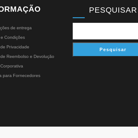
FORMAÇÃO
PESQUISAR
ções de entrega
 e Condições
a de Privacidade
Pesquisar
a de Reembolso e Devolução
a Corporativa
a para Fornecedores