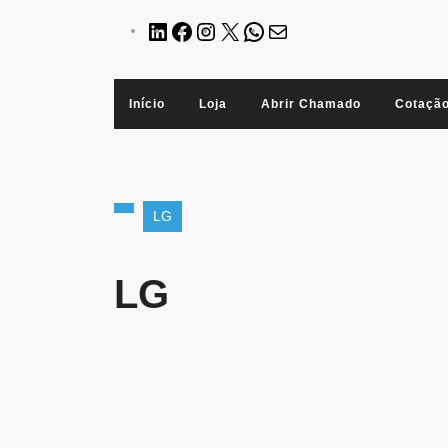
Início
Loja
Abrir Chamado
Cotaçã
LG
LG