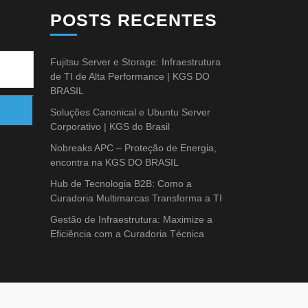
POSTS RECENTES
Fujitsu Server e Storage: Infraestrutura
de TI de Alta Performance | KGS DO
BRASIL
Soluções Canonical e Ubuntu Server
Corporativo | KGS do Brasil
Nobreaks APC – Proteção de Energia,
encontra na KGS DO BRASIL
Hub de Tecnologia B2B: Como a
Curadoria Multimarcas Transforma a TI
Gestão de Infraestrutura: Maximize a
Eficiência com a Curadoria Técnica