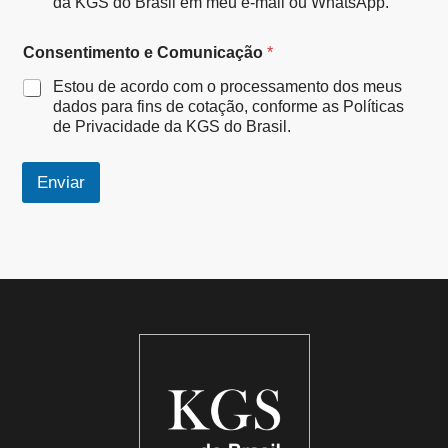
da KGS do Brasil em meu e-mail ou WhatsApp.
Consentimento e Comunicação
*
Estou de acordo com o processamento dos meus
dados para fins de cotação, conforme as Políticas
de Privacidade da KGS do Brasil.
Enviar
A
lt
e
r
n
a
ti
v
e
: