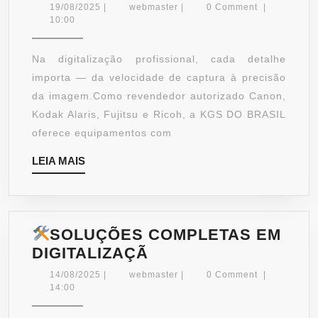
REVENDEDOR
19/08/2025
webmaster
19/08/2025
|
webmaster
|
0 Comment
|
AUTORIZADO,
10:00
SOLUÇÕES
GARANTIDAS
Na digitalização profissional, cada detalhe
importa — da velocidade de captura à precisão
da imagem.Como revendedor autorizado Canon,
Kodak Alaris, Fujitsu e Ricoh, a KGS DO BRASIL
oferece equipamentos com
LEIA
LEIA MAIS
MAIS
SOLUÇÕES COMPLETAS EM
DIGITALIZAÇÃ
SOLUÇÕES
14/08/2025
webmaster
14/08/2025
|
webmaster
|
0 Comment
|
COMPLETAS
14:00
EM