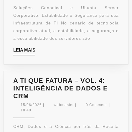
SERVER
Soluções Canonical e Ubuntu Server
CORPORATIVO
Corporativo: Estabilidade e Segurança para sua
|
Infraestrutura de TI No cenário de tecnologia
KGS
corporativa atual, a estabilidade, a segurança e
DO
a escalabilidade dos servidores são
BRASIL
LEIA
LEIA MAIS
MAIS
A TI QUE FATURA – VOL. 4:
INTELIGÊNCIA DE DADOS E
A
CRM
TI
15/06/2026
webmaster
15/06/2026
|
webmaster
|
0 Comment
|
QUE
18:40
FATURA
–
CRM, Dados e a Ciência por trás da Receita