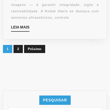
DIGITALIZAÇÃO
imagens — é garantir integridade, sigilo e
rastreabilidade. A Kodak Alaris se destaca com
sensores ultrassônicos, controle
LEIA
LEIA MAIS
MAIS
Paginação
1
2
Próximo
de
posts
PESQUISAR
Search