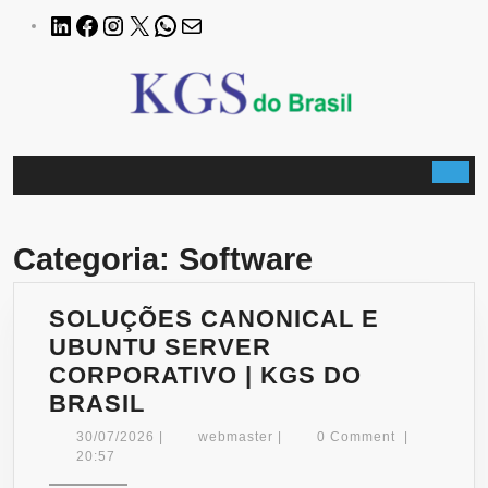
Skip
LinkedIn
Facebook
Instagram
X
WhatsApp
E-
to
mail
content
B
Categoria:
Software
SOLUÇÕES CANONICAL E
UBUNTU SERVER
CORPORATIVO | KGS DO
SOLUÇÕES
BRASIL
CANONICAL
30/07/2026
webmaster
30/07/2026
|
webmaster
|
0 Comment
|
E
20:57
UBUNTU