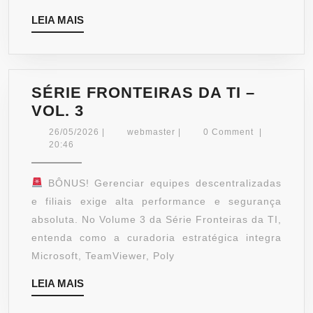
LEIA
LEIA MAIS
MAIS
SÉRIE FRONTEIRAS DA TI –
SÉRIE
VOL. 3
FRONTEIRAS
26/05/2026
webmaster
26/05/2026
|
webmaster
|
0 Comment
|
DA
20:46
TI
–
BÔNUS! Gerenciar equipes descentralizadas
VOL.
e filiais exige alta performance e segurança
3
absoluta. No Volume 3 da Série Fronteiras da TI,
entenda como a curadoria estratégica integra
Microsoft, TeamViewer, Poly
LEIA
LEIA MAIS
MAIS