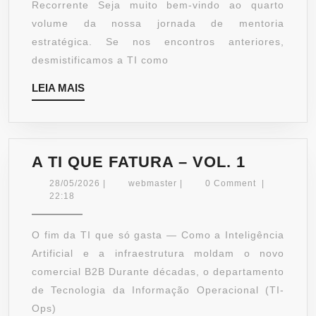
VOL.
Recorrente Seja muito bem-vindo ao quarto
4:
volume da nossa jornada de mentoria
INTELIGÊNCIA
estratégica. Se nos encontros anteriores,
DE
desmistificamos a TI como
DADOS
LEIA
LEIA MAIS
E
MAIS
CRM
A
A TI QUE FATURA – VOL. 1
TI
28/05/2026
webmaster
28/05/2026
|
webmaster
|
0 Comment
|
QUE
22:18
FATURA
–
O fim da TI que só gasta — Como a Inteligência
VOL.
Artificial e a infraestrutura moldam o novo
1
comercial B2B Durante décadas, o departamento
de Tecnologia da Informação Operacional (TI-
Ops)