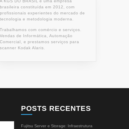
A KGS DO BRASIL é uma empresa
brasileira constituída em 2012, com
profissionais experientes do mercado de
tecnologia e metodologia moderna.
Trabalhamos com comércio e serviços.
Vendas de Informática, Automação
Comercial, e prestamos serviços para
scanner Kodak Alaris.
POSTS RECENTES
Fujitsu Server e Storage: Infraestrutura