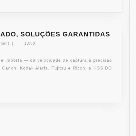
ADO, SOLUÇÕES GARANTIDAS
REVEN
ment
|
10:00
AUTOR
SOLUÇ
alhe importa — da velocidade de captura à precisão
GARAN
Canon, Kodak Alaris, Fujitsu e Ricoh, a KGS DO