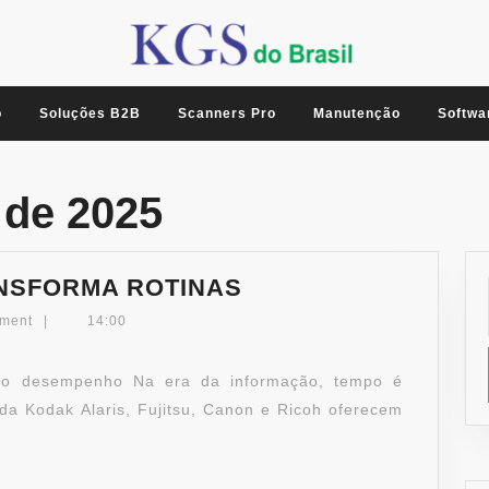
o
Soluções B2B
Scanners Pro
Manutenção
Softwa
 de 2025
NSFORMA ROTINAS
VELOCIDADE
ment
|
14:00
QUE
TRANSFORMA
 alto desempenho Na era da informação, tempo é
ROTINAS
da Kodak Alaris, Fujitsu, Canon e Ricoh oferecem