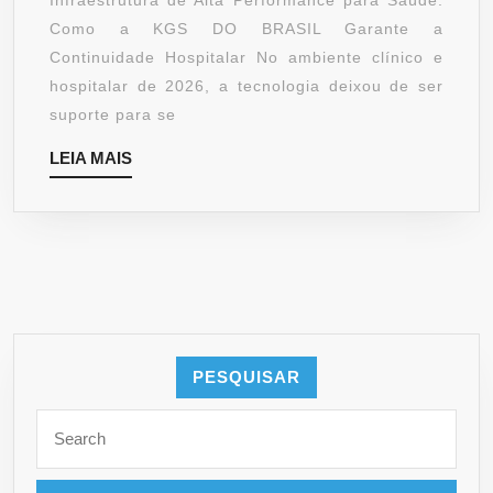
Infraestrutura de Alta Performance para Saúde:
SAÚD
Como a KGS DO BRASIL Garante a
FALE
Continuidade Hospitalar No ambiente clínico e
COM
hospitalar de 2026, a tecnologia deixou de ser
A
suporte para se
KGS
LEIA
LEIA MAIS
DO
MAIS
BRAS
PESQUISAR
Search
for: