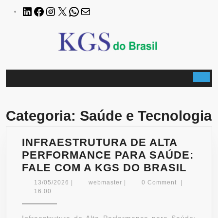
Skip
LinkedIn
Facebook
Instagram
X
WhatsApp
E-
to
mail
content
B
Categoria:
Saúde e Tecnologia
INFRAESTRUTURA DE ALTA
PERFORMANCE PARA SAÚDE:
INFR
FALE COM A KGS DO BRASIL
DE
13/05/2026
webmaster
13/05/2026
|
webmaster
|
0 Comment
|
ALTA
16:00
PER
PARA