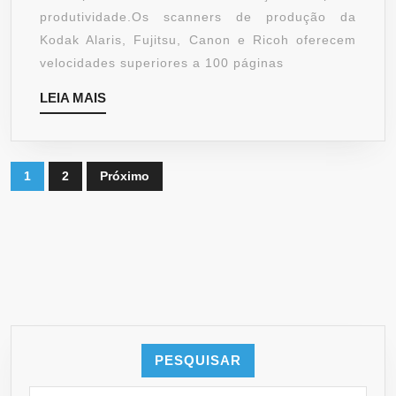
produtividade.Os scanners de produção da
Kodak Alaris, Fujitsu, Canon e Ricoh oferecem
velocidades superiores a 100 páginas
LEIA
LEIA MAIS
MAIS
Paginação
1
2
Próximo
de
posts
PESQUISAR
Search