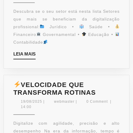
DIGITALIZAR
COM
Descubra se o seu setor está nesta lista Setores
EFICIÊNCIA?
que mais se beneficiam da digitalização
profissional:
Jurídico •
Saúde •
Financeiro
Governamental •
Educação •
Contabilidade
LEIA
LEIA MAIS
MAIS
VELOCIDADE QUE
TRANSFORMA ROTINAS
VELOCIDA
19/08/2025
webmaster
19/08/2025
|
webmaster
|
0 Comment
|
QUE
14:00
TRANSFO
ROTINAS
Digitalize com agilidade, precisão e alto
desempenho Na era da informação, tempo é