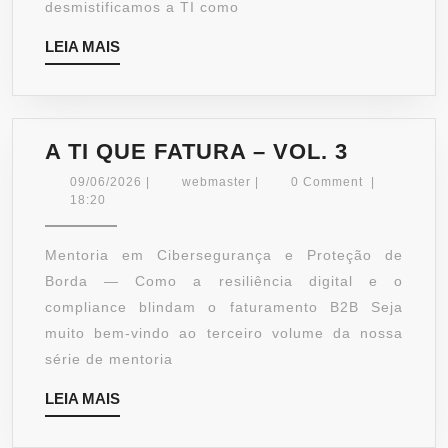
DE
desmistificamos a TI como
DADOS
LEIA
LEIA MAIS
E
MAIS
CRM
A
A TI QUE FATURA – VOL. 3
TI
09/06/2026
webmaster
09/06/2026
|
webmaster
|
0 Comment
|
QUE
18:20
FATURA
–
Mentoria em Cibersegurança e Proteção de
VOL.
Borda — Como a resiliência digital e o
3
compliance blindam o faturamento B2B Seja
muito bem-vindo ao terceiro volume da nossa
série de mentoria
LEIA
LEIA MAIS
MAIS