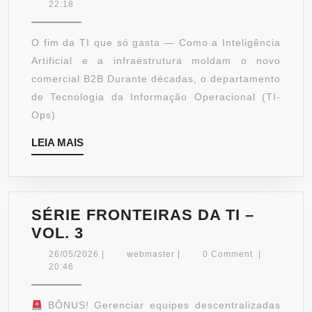
QUE
22:18
FATURA
–
O fim da TI que só gasta — Como a Inteligência
VOL.
Artificial e a infraestrutura moldam o novo
1
comercial B2B Durante décadas, o departamento
de Tecnologia da Informação Operacional (TI-
Ops)
LEIA
LEIA MAIS
MAIS
SÉRIE FRONTEIRAS DA TI –
SÉRIE
VOL. 3
FRONTEIRAS
26/05/2026
webmaster
26/05/2026
|
webmaster
|
0 Comment
|
DA
20:46
TI
–
BÔNUS! Gerenciar equipes descentralizadas