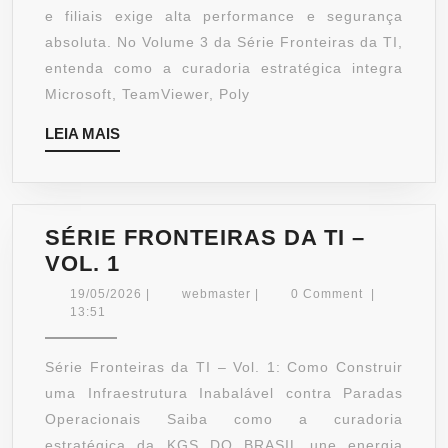
VOL.
e filiais exige alta performance e segurança
3
absoluta. No Volume 3 da Série Fronteiras da TI,
entenda como a curadoria estratégica integra
Microsoft, TeamViewer, Poly
LEIA
LEIA MAIS
MAIS
SÉRIE FRONTEIRAS DA TI –
SÉRIE
VOL. 1
FRONTEIRAS
19/05/2026
webmaster
19/05/2026
|
webmaster
|
0 Comment
|
DA
13:51
TI
–
Série Fronteiras da TI – Vol. 1: Como Construir
VOL.
uma Infraestrutura Inabalável contra Paradas
1
Operacionais Saiba como a curadoria
estratégica da KGS DO BRASIL une energia