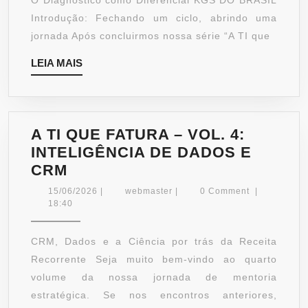
O Diagnóstico como Diferencial KGS DO BRASIL
Introdução: Fechando um ciclo, abrindo uma
jornada Após concluirmos nossa série “A TI que
LEIA
LEIA MAIS
MAIS
A TI QUE FATURA – VOL. 4:
INTELIGÊNCIA DE DADOS E
A
CRM
TI
15/06/2026
webmaster
15/06/2026
|
webmaster
|
0 Comment
|
QUE
18:40
FATURA
–
CRM, Dados e a Ciência por trás da Receita
VOL.
Recorrente Seja muito bem-vindo ao quarto
4:
volume da nossa jornada de mentoria
INTELIGÊNCIA
estratégica. Se nos encontros anteriores,