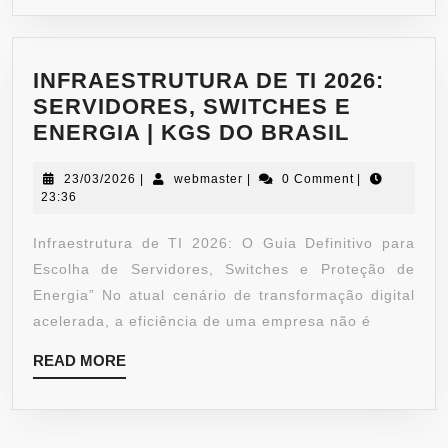
INFRAESTRUTURA DE TI 2026:
SERVIDORES, SWITCHES E
ENERGIA | KGS DO BRASIL
23/03/2026
|
webmaster
|
0 Comment
|
23:36
Infraestrutura de TI 2026: O Guia Definitivo para
Escolha de Servidores, Switches e Proteção de
Energia” No atual cenário de transformação digital
acelerada, a eficiência de uma empresa não é
READ MORE