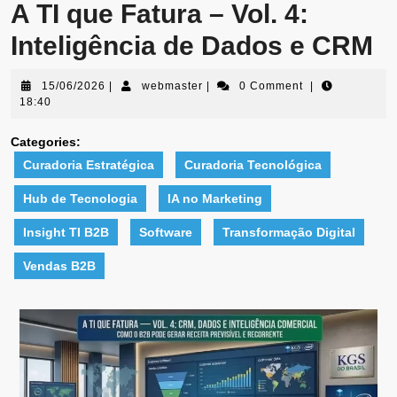
A TI que Fatura – Vol. 4:
Inteligência de Dados e CRM
15/06/2026
|
webmaster
|
0 Comment
|
18:40
Categories:
Curadoria Estratégica
Curadoria Tecnológica
Hub de Tecnologia
IA no Marketing
Insight TI B2B
Software
Transformação Digital
Vendas B2B