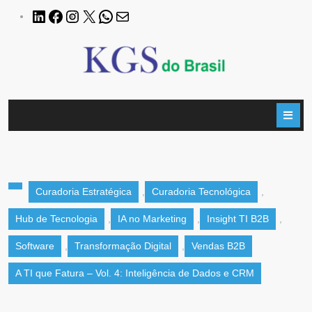
Curadoria Estratégica
,
Curadoria Tecnológica
,
Hub de Tecnologia
,
IA no Marketing
,
Insight TI B2B
,
Software
,
Transformação Digital
,
Vendas B2B
A TI que Fatura – Vol. 4: Inteligência de Dados e CRM