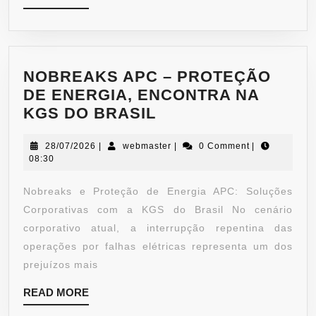
NOBREAKS APC – PROTEÇÃO
DE ENERGIA, ENCONTRA NA
KGS DO BRASIL
28/07/2026
|
webmaster
|
0 Comment
|
08:30
Nobreaks e Proteção de Energia APC: Soluções
Corporativas com a KGS do Brasil No cenário
corporativo atual, a interrupção repentina das
operações por falhas elétricas representa um dos
prejuízos mais
READ MORE