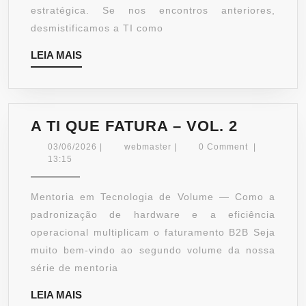
INTELIGÊNCIA
estratégica. Se nos encontros anteriores,
DE
desmistificamos a TI como
DADOS
LEIA
LEIA MAIS
E
MAIS
CRM
A
A TI QUE FATURA – VOL. 2
TI
03/06/2026
webmaster
03/06/2026
|
webmaster
|
0 Comment
|
QUE
13:15
FATURA
–
Mentoria em Tecnologia de Volume — Como a
VOL.
padronização de hardware e a eficiência
2
operacional multiplicam o faturamento B2B Seja
muito bem-vindo ao segundo volume da nossa
série de mentoria
LEIA
LEIA MAIS