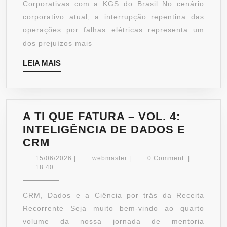
ENERGIA,
Corporativas com a KGS do Brasil No cenário
ENCONTRA
corporativo atual, a interrupção repentina das
NA
operações por falhas elétricas representa um
KGS
dos prejuízos mais
DO
LEIA
LEIA MAIS
BRASIL
MAIS
A TI QUE FATURA – VOL. 4:
INTELIGÊNCIA DE DADOS E
A
CRM
TI
15/06/2026
webmaster
15/06/2026
|
webmaster
|
0 Comment
|
QUE
18:40
FATURA
–
CRM, Dados e a Ciência por trás da Receita
VOL.
Recorrente Seja muito bem-vindo ao quarto
4:
volume da nossa jornada de mentoria