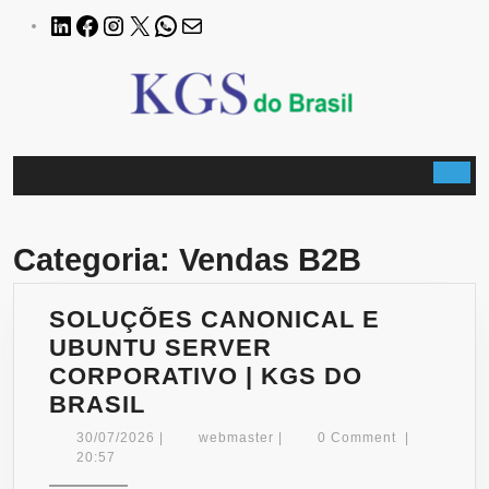
Skip
LinkedIn
Facebook
Instagram
X
WhatsApp
E-
to
mail
content
B
Categoria:
Vendas B2B
SOLUÇÕES CANONICAL E
UBUNTU SERVER
CORPORATIVO | KGS DO
SOLUÇÕES
BRASIL
CANONICAL
30/07/2026
webmaster
30/07/2026
|
webmaster
|
0 Comment
|
E
20:57
UBUNTU