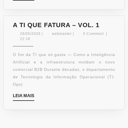
MAIS
A
A TI QUE FATURA – VOL. 1
TI
28/05/2026
webmaster
28/05/2026
|
webmaster
|
0 Comment
|
QUE
22:18
FATURA
–
O fim da TI que só gasta — Como a Inteligência
VOL.
Artificial e a infraestrutura moldam o novo
1
comercial B2B Durante décadas, o departamento
de Tecnologia da Informação Operacional (TI-
Ops)
LEIA
LEIA MAIS
MAIS