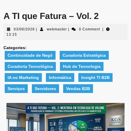
A TI que Fatura – Vol. 2
03/06/2026
|
webmaster
|
0 Comment
|
13:15
Categories:
Continuidade de Negó
Curadoria Estratégica
Curadoria Tecnológica
Hub de Tecnologia
IA no Marketing
Informática
Insight TI B2B
Serviços
Servidores
Vendas B2B