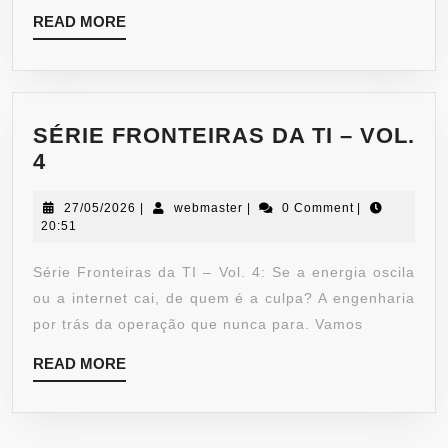
READ MORE
SÉRIE FRONTEIRAS DA TI – VOL.
4
27/05/2026
|
webmaster
|
0 Comment
|
20:51
Série Fronteiras da TI – Vol. 4: Se a energia oscila
ou a internet cai, de quem é a culpa? A engenharia
por trás da operação que nunca para. Vamos
READ MORE