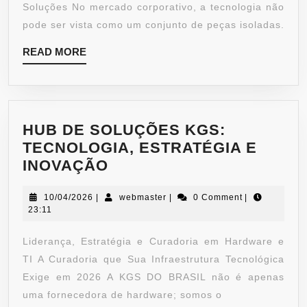
Soluções No mercado corporativo, a tecnologia não
pode ser vista como um conjunto de peças isoladas.
READ MORE
HUB DE SOLUÇÕES KGS:
TECNOLOGIA, ESTRATÉGIA E
INOVAÇÃO
10/04/2026
|
webmaster
|
0 Comment
|
23:11
Liderança, Estratégia e Curadoria em Hardware e
TI A Curadoria que Sua Infraestrutura Tecnológica
Exige em 2026 A KGS DO BRASIL não é apenas
uma fornecedora de hardware; somos o