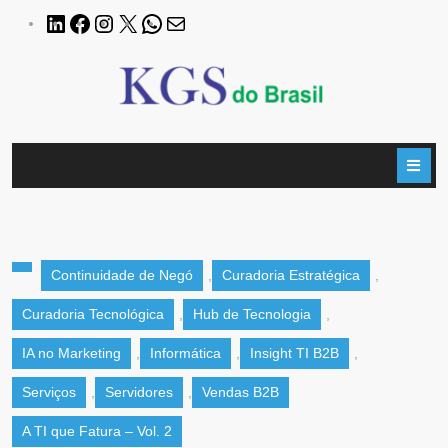
Continuidade de Negó
,
Curadoria Estratégica
,
Curadoria Tecnológica
,
Hub de Tecnologia
,
IA no Marketing
,
Informática
,
Insight TI B2B
,
Serviços
,
Servidores
,
Vendas B2B
A TI que Fatura – Vol. 2