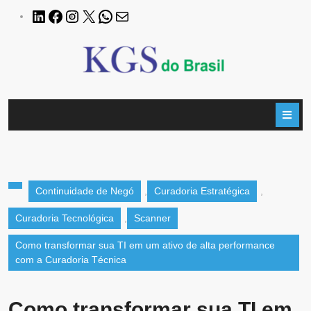
Continuidade de Negó
,
Curadoria Estratégica
,
Curadoria Tecnológica
,
Scanner
Como transformar sua TI em um ativo de alta performance
com a Curadoria Técnica
Como transformar sua TI em