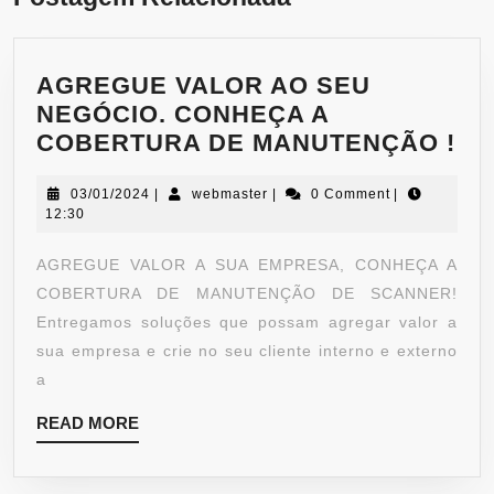
AGREGUE VALOR AO SEU
NEGÓCIO. CONHEÇA A
COBERTURA DE MANUTENÇÃO !
03/01/2024
|
webmaster
|
0 Comment
|
12:30
AGREGUE VALOR A SUA EMPRESA, CONHEÇA A
COBERTURA DE MANUTENÇÃO DE SCANNER!
Entregamos soluções que possam agregar valor a
sua empresa e crie no seu cliente interno e externo
a
READ MORE