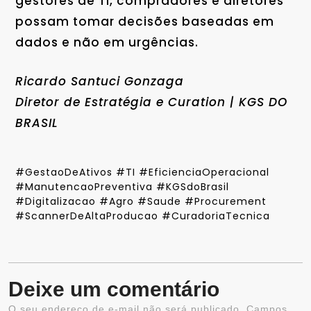
gestores de TI, compradores e diretores
possam tomar decisões baseadas em
dados e não em urgências.
Ricardo Santuci Gonzaga
Diretor de Estratégia e Curation | KGS DO
BRASIL
#GestaoDeAtivos #TI #EficienciaOperacional
#ManutencaoPreventiva #KGSdoBrasil
#Digitalizacao #Agro #Saude #Procurement
#ScannerDeAltaProducao #CuradoriaTecnica
Deixe um comentário
O seu endereço de e-mail não será publicado.
Campos
Al