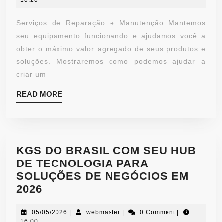
Serviços de Reparação e Manutenção Mantemos
seu equipamento funcionando e ajudamos você a
obter o máximo valor agregado de seus produtos e
soluções. Mostraremos como podemos ajudar a
criar um
READ MORE
KGS DO BRASIL COM SEU HUB
DE TECNOLOGIA PARA
SOLUÇÕES DE NEGÓCIOS EM
2026
05/05/2026
|
webmaster
|
0 Comment
|
16:00