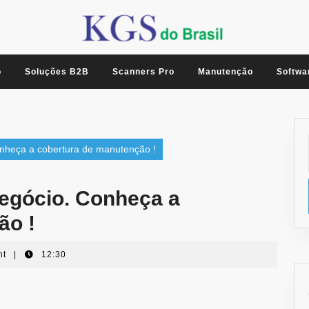
o
Soluções B2B
Scanners Pro
Manutenção
Softwa
onheça a cobertura de manutenção !
negócio. Conheça a
ão !
nt
|
12:30