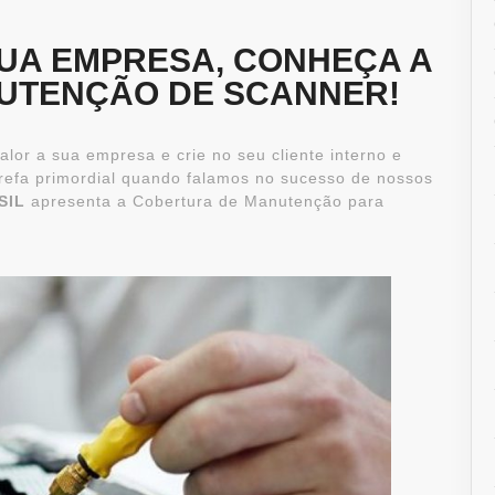
UA EMPRESA, CONHEÇA A
UTENÇÃO DE SCANNER!
or a sua empresa e crie no seu cliente interno e
refa primordial quando falamos no sucesso de nossos
SIL
apresenta a Cobertura de Manutenção para