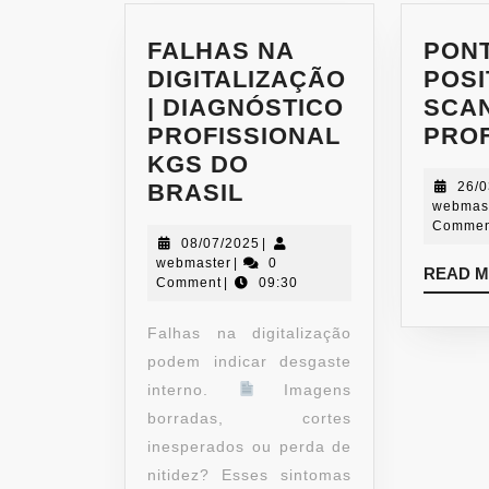
FALHAS NA
PON
DIGITALIZAÇÃO
POSI
| DIAGNÓSTICO
SCA
PROFISSIONAL
PROF
KGS DO
BRASIL
26/
webmas
Commen
08/07/2025
|
webmaster
|
0
READ 
Comment
|
09:30
Falhas na digitalização
podem indicar desgaste
interno.
Imagens
borradas, cortes
inesperados ou perda de
nitidez? Esses sintomas