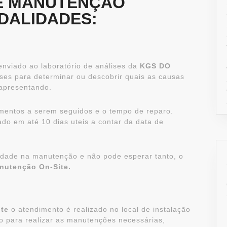
E MANUTENÇÃO
DALIDADES:
nviado ao laboratório de análises da
KGS DO
ises para determinar ou descobrir quais as causas
apresentando.
dimentos a serem seguidos e o tempo de reparo.
do em até 10 dias uteis a contar da data de
ilidade na manutenção e não pode esperar tanto, o
nutenção On-Site.
te
o atendimento é realizado no local de instalação
do para realizar as manutenções necessárias,