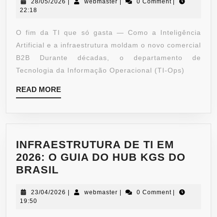
28/05/2026
|
webmaster
|
0 Comment
|
22:18
O fim da TI que só gasta — Como a Inteligência
Artificial e a infraestrutura moldam o novo comercial
B2B Durante décadas, o departamento de
Tecnologia da Informação Operacional (TI-Ops)
READ MORE
INFRAESTRUTURA DE TI EM
2026: O GUIA DO HUB KGS DO
BRASIL
23/04/2026
|
webmaster
|
0 Comment
|
19:50