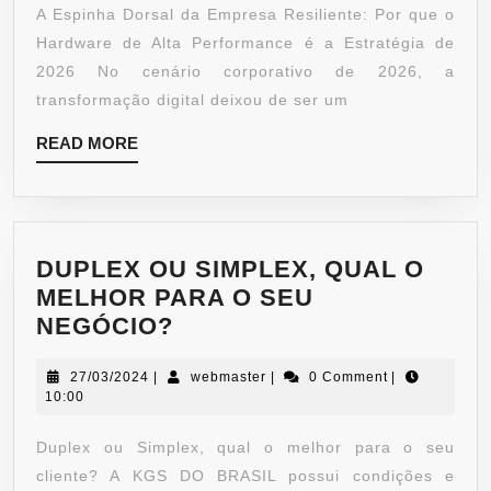
A Espinha Dorsal da Empresa Resiliente: Por que o
Hardware de Alta Performance é a Estratégia de
2026 No cenário corporativo de 2026, a
transformação digital deixou de ser um
READ MORE
DUPLEX OU SIMPLEX, QUAL O
MELHOR PARA O SEU
NEGÓCIO?
27/03/2024
|
webmaster
|
0 Comment
|
10:00
Duplex ou Simplex, qual o melhor para o seu
cliente? A KGS DO BRASIL possui condições e