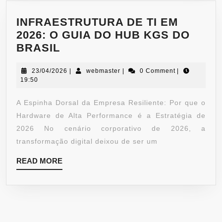
INFRAESTRUTURA DE TI EM
2026: O GUIA DO HUB KGS DO
BRASIL
23/04/2026
|
webmaster
|
0 Comment
|
19:50
A Espinha Dorsal da Empresa Resiliente: Por que o
Hardware de Alta Performance é a Estratégia de
2026 No cenário corporativo de 2026, a
transformação digital deixou de ser um
READ MORE