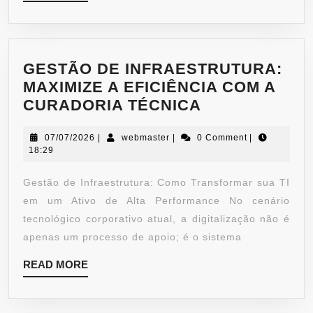
GESTÃO DE INFRAESTRUTURA:
MAXIMIZE A EFICIÊNCIA COM A
CURADORIA TÉCNICA
07/07/2026
|
webmaster
|
0 Comment
|
18:29
Gestão de Infraestrutura: Como Transformar sua TI
em um Ativo de Alta Performance No cenário
tecnológico corporativo atual, a digitalização não é
apenas um processo de apoio; é o sistema
READ MORE