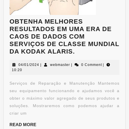
OBTENHA MELHORES
RESULTADOS EM UMA ERA DE
CAOS DE DADOS COM
SERVIÇOS DE CLASSE MUNDIAL
DA KODAK ALARIS.
04/01/2024
|
webmaster
|
0 Comment
|
10:20
Serviços de Reparação e Manutenção Mantemos
seu equipamento funcionando e ajudamos você a
obter o máximo valor agregado de seus produtos e
soluções. Mostraremos como podemos ajudar a
criar um
READ MORE