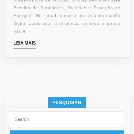
Infraestrutura de TI 2026: O Guia Definitivo para
SWITC
Escolha de Servidores, Switches e Proteção de
E
Energia” No atual cenário de transformação
ENERG
digital acelerada, a eficiência de uma empresa
|
não é
KGS
LEIA
LEIA MAIS
DO
MAIS
BRASIL
PESQUISAR
Search
for: