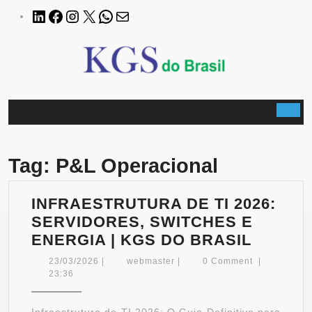
Skip
LinkedIn
Facebook
Instagram
X
WhatsApp
E-
to
mail
content
B
Tag:
P&L Operacional
INFRAESTRUTURA DE TI 2026:
SERVIDORES, SWITCHES E
INFRA
ENERGIA | KGS DO BRASIL
DE
23/03/2026
webmaster
23/03/2026
|
webmaster
|
0 Comment
|
TI
23:36
2026:
SERVI