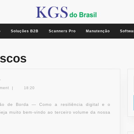
o
Soluções B2B
Scanners Pro
Manutenção
Softwa
iscos
A
3
TI
ment
|
18:20
QUE
FATURA
ão de Borda — Como a resiliência digital e o
–
eja muito bem-vindo ao terceiro volume da nossa
VOL.
3