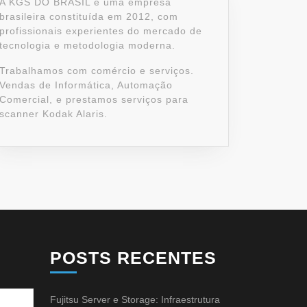
A KGS DO BRASIL é uma empresa
brasileira constituída em 2012, com
profissionais experientes do mercado de
tecnologia e metodologia moderna.
Trabalhamos com comércio e serviços.
Vendas de Informática, Automação
Comercial, e prestamos serviços para
scanner Kodak Alaris.
POSTS RECENTES
Fujitsu Server e Storage: Infraestrutura