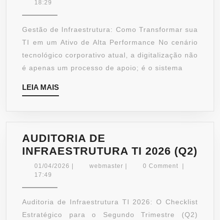
INFRAESTR
18:29
MAXIMIZE
A
Gestão de Infraestrutura: Como Transformar sua
EFICIÊNCIA
TI em um Ativo de Alta Performance No cenário
COM
tecnológico corporativo atual, a digitalização não
A
é apenas um processo de apoio; é o sistema
CURADORIA
LEIA
LEIA MAIS
TÉCNICA
MAIS
AUDITORIA DE
AUD
INFRAESTRUTURA TI 2026 (Q2)
DE
01/04/2026
webmaster
01/04/2026
|
webmaster
|
0 Comment
|
INF
17:49
TI
202
Auditoria de Infraestrutura TI 2026: O Checklist
(Q2)
Estratégico para o Segundo Trimestre (Q2)