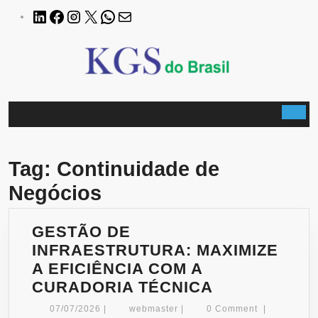
Skip
LinkedIn
Facebook
Instagram
X
WhatsApp
E-
to
mail
content
B
Tag:
Continuidade de
Negócios
GESTÃO DE
INFRAESTRUTURA: MAXIMIZE
A EFICIÊNCIA COM A
GESTÃO
CURADORIA TÉCNICA
DE
07/07/2026
webmaster
07/07/2026
|
webmaster
|
0 Comment
|