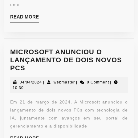
uma
READ MORE
MICROSOFT ANUNCIOU O
LANÇAMENTO DE DOIS NOVOS
PCS
04/04/2024
|
webmaster
|
0 Comment
|
10:30
Em 21 de março de 2024, A Microsoft anunciou o
lançamento de dois novos PCs com tecnologia de
IA, juntamente com avanços em seu portal de
gerenciamento e a disponibilidade