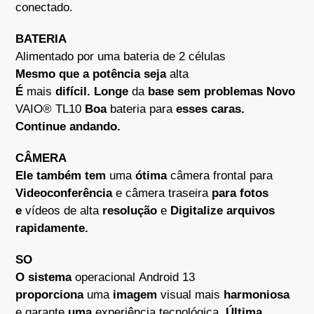
conectado.
BATERIA
Alimentado por uma bateria de 2 células
Mesmo
que
a
potência
seja
alta
É
mais
difícil.
Longe
da
base
sem
problemas
Novo
VAIO® TL10
Boa
bateria para
esses
caras.
C
ontinue
andando.
CÂMERA
Ele também tem
uma
ótima
câmera frontal para
Videoconferência
e câmera traseira
para fotos
e
vídeos de alta
resolução
e
Digitalize arquivos
rapidamente.
SO
O sistema
operacional Android 13
proporciona
uma
imagem
visual mais
harmoniosa
e garante
uma
experiência tecnológica.
Última