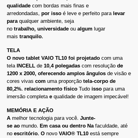
qualidade
com bordas mais finas e
arredondadas,
por isso
é leve e perfeito para
levar
para
qualquer ambiente, seja
no
trabalho,
universidade
ou
algum
lugar
mais
tranquilo.
TELA
O novo tablet VAIO TL10 foi projetado
com uma
tela
INCELL
de
10,4 polegadas
com resolução
de
1200 x 2000, oferecendo amplos ângulos
de visão e
cores vivas
com
uma proporção
tela-corpo de
80,2%. relacionamento físico
Tudo
isso
para uma
imersão completa
e
qualidade de imagem impecável!
MEMÓRIA E AÇÃO
A
melhor tecnologia para você.
Junte-
se
ao
mundo.
Em
casa
ou
dentro
Na
faculdade, até
no
escritório.
O
novo
VAIO® TL10
está sempre