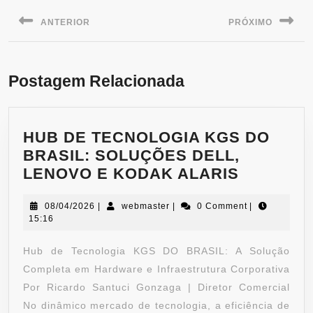
ANTERIOR
PRÓXIMO
Postagem Relacionada
HUB DE TECNOLOGIA KGS DO
BRASIL: SOLUÇÕES DELL,
LENOVO E KODAK ALARIS
08/04/2026
|
webmaster
|
0 Comment
|
15:16
Hub de Tecnologia KGS DO BRASIL: A Solução
Completa em Hardware e Infraestrutura Corporativa
Por Ricardo Santuci Gonzaga | Diretor Comercial
No dinâmico mercado de tecnologia, a eficiência de