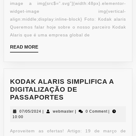
image a img[src$=”.svg”]{width:48px}.elementor-
widget-image img{vertical-
align:middle;display:inline-block} Foto: Kodak alaris
Queremos falar hoje sobre o nosso parceiro Kodak
Alaris que é uma empresa global de
READ MORE
KODAK ALARIS SIMPLIFICA A
DIGITALIZAÇÃO DE
PASSAPORTES
07/05/2024
|
webmaster
|
0 Comment
|
10:00
Aproveitem as ofertas! Artigo: 19 de março de