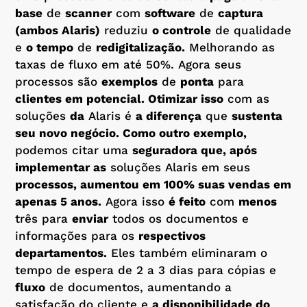
base
de
scanner
com
software
de
captura
(ambos Alaris)
reduziu
o controle
de qualidade
e
o tempo
de
redigitalização.
Melhorando as
taxas de fluxo em até 50%. Agora seus
processos são
exemplos
de
ponta
para
clientes em potencial. Otimizar isso
com as
soluções
da
Alaris é
a diferença
que
sustenta
seu novo negócio. Como outro exemplo,
podemos citar uma
seguradora que, após
implementar as
soluções Alaris em seus
processos, aumentou em 100% suas vendas em
apenas 5 anos.
Agora isso
é feito
com
menos
três para
enviar
todos os documentos e
informações para os
respectivos
departamentos.
Eles também eliminaram o
tempo de espera de 2 a 3 dias para cópias e
fluxo
de documentos, aumentando a
satisfação do cliente e
a disponibilidade do