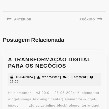
ANTERIOR
PRÓXIMO
Postagem Relacionada
A TRANSFORMAÇÃO DIGITAL
PARA OS NEGÓCIOS
10/04/2024
|
webmaster
|
0 Comment
|
13:55
/*! elementor – v3.20.0 – 26-03-2024 */ .elementor-
widget-image{text-align:center}.elementor-widget-
image a{display:inline-block}.elementor-widget-