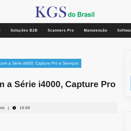
o
Soluções B2B
Scanners Pro
Manutenção
Softwa
com a Série i4000, Capture Pro e Serviços
 a Série i4000, Capture Pro
nts
|
10:00