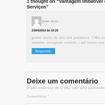
1 thought on “Vantagem Imbatível 
Serviços”
juan
disse:
23/04/2024 às 10:25
gostei muito do seu site parabéns. I like 
website, verygood content. i will follow yo
Responder
Deixe um comentário
O seu endereço de e-mail não será publicado
Comentário
*