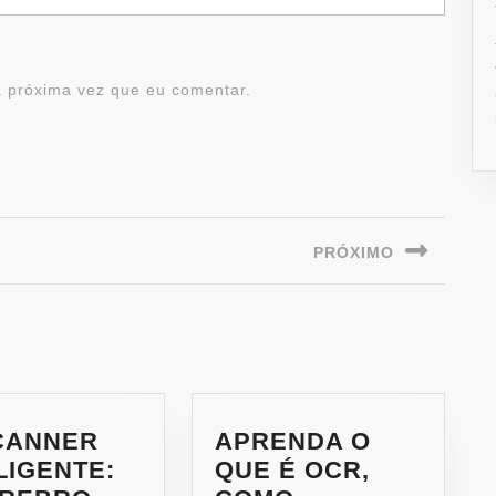
 próxima vez que eu comentar.
PRÓXIMO
CANNER
APRENDA O
LIGENTE:
QUE É OCR,