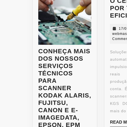
O C
POR 
EFIC
17/
webmas
Commen
CONHEÇA MAIS
Soluçõ
DOS NOSSOS
autom
SERVIÇOS
impulsi
TÉCNICOS
reais
PARA
produçã
SCANNER
conta. 
KODAK ALARIS,
scanner
FUJITSU,
KGS DO
CANON E E-
mais do
IMAGEDATA,
READ 
EPSON, EPM