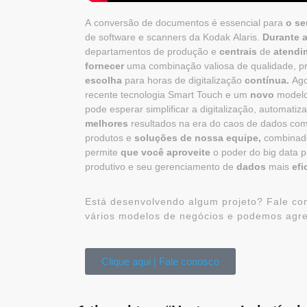
A conversão de documentos é essencial para
o se
de software e scanners da Kodak Alaris.
Durante 
departamentos de produção e
centrais
de
atendi
fornecer
uma combinação valiosa de qualidade, p
escolha
para horas de digitalização
contínua.
Ag
recente tecnologia Smart Touch e um
novo
model
pode esperar simplificar a digitalização, automati
melhores
resultados na era do caos de dados co
produtos e
soluções de nossa equipe,
combina
permite
que você aproveite
o poder do big data p
produtivo e seu gerenciamento de
dados
mais
efi
Está desenvolvendo algum projeto? Fale co
vários modelos de negócios e podemos agre
Clique aqui | Fale conosco