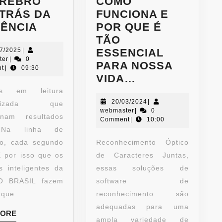
ÉREBRO
COMO
TRÁS DA
FUNCIONA E
IÊNCIA
POR QUE É
TÃO
07/2025
|
ESSENCIAL
ter
|
0
PARA NOSSA
t
|
09:30
VIDA…
es em leitura
20/03/2024
|
atizada que
webmaster
|
0
onam resultados
Comment
|
10:00
 Na linha de
o, cada segundo
Reconhecimento Óptico
É por isso que os
de Caracteres Juntas,
s inteligentes da
essas soluções de
 BRASIL fazem
software de
 que
reconhecimento são
adequadas para uma
MORE
ampla variedade de