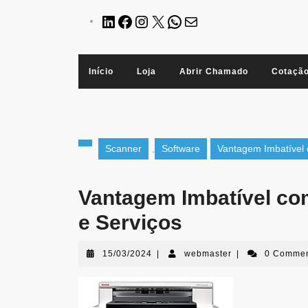
Início
Loja
Abrir Chamado
Cotaçã
Scanner
,
Software
Vantagem Imbatível 
Vantagem Imbatível com
e Serviços
15/03/2024
|
webmaster
|
0 Comme