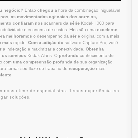
u negócio?
Então
chegou a
hora da combinação inigualável
anos, as movimentadas agências dos correios,
mento confiaram nos
scanners
da série
Kodak i 000 para
rodutividade e economia de custos. Eles são uma
excelente
ora
melhoramos
o desempenho da
série
original com a mais
o
mais
rápido.
Com a adição do
software Capture Pro, você
zar a indexação e maximizar a conectividade.
Obtenha
m
os serviços
Kodak Alaris. O
profundo
conhecimento
de
do com
uma compreensão profunda de
sua organização,
ara tornar seu fluxo de trabalho de
recuperação
mais
ciente.
m nosso time de especialistas. Temos experiência em
gar soluções.