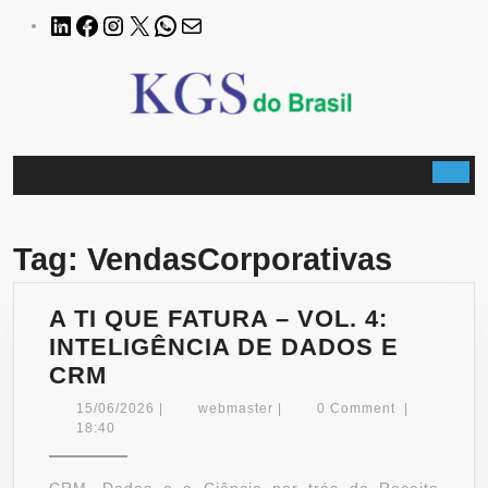
Skip
LinkedIn
Facebook
Instagram
X
WhatsApp
E-
to
mail
content
B
Tag:
VendasCorporativas
A TI QUE FATURA – VOL. 4:
INTELIGÊNCIA DE DADOS E
A
CRM
TI
15/06/2026
webmaster
15/06/2026
|
webmaster
|
0 Comment
|
QUE
18:40
FATURA
–