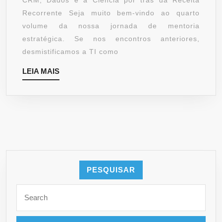
CRM, Dados e a Ciência por trás da Receita
VOL.
Recorrente Seja muito bem-vindo ao quarto
4:
volume da nossa jornada de mentoria
INTELIGÊNCIA
estratégica. Se nos encontros anteriores,
DE
desmistificamos a TI como
DADOS
LEIA
LEIA MAIS
E
MAIS
CRM
PESQUISAR
Search
for: