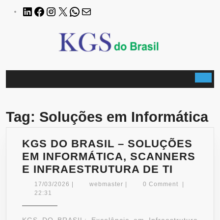
Skip
LinkedIn
Facebook
Instagram
X
WhatsApp
E-
to
mail
content
B
Tag:
Soluções em Informática
KGS DO BRASIL – SOLUÇÕES
EM INFORMÁTICA, SCANNERS
KGS
E INFRAESTRUTURA DE TI
DO
17/03/2026
webmaster
17/03/2026
|
webmaster
|
0 Comment
|
BRASIL
22:31
–
SOLUÇ