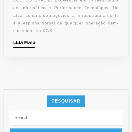
KGS DO BRASIL: Excelência em Infraestrutura
EM
de Informática e Performance Tecnológica No
INFORM
atual cenário de negócios, a infraestrutura de TI
SCANN
é a espinha dorsal de qualquer operação bem-
E
sucedida. Na KGS
INFRAE
LEIA
LEIA MAIS
DE
MAIS
TI
PESQUISAR
Search
for: