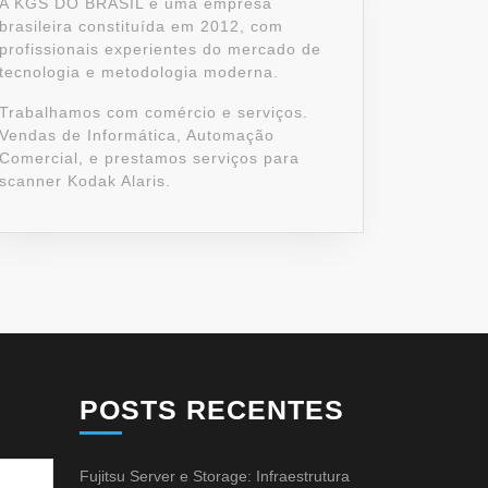
A KGS DO BRASIL é uma empresa
brasileira constituída em 2012, com
profissionais experientes do mercado de
tecnologia e metodologia moderna.
Trabalhamos com comércio e serviços.
Vendas de Informática, Automação
Comercial, e prestamos serviços para
scanner Kodak Alaris.
POSTS RECENTES
Fujitsu Server e Storage: Infraestrutura