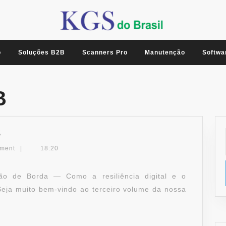
o
Soluções B2B
Scanners Pro
Manutenção
Softwa
B
A
3
TI
ment
|
18:20
QUE
FATURA
ão de Borda — Como a resiliência digital e o
–
eja muito bem-vindo ao terceiro volume da nossa
VOL.
3