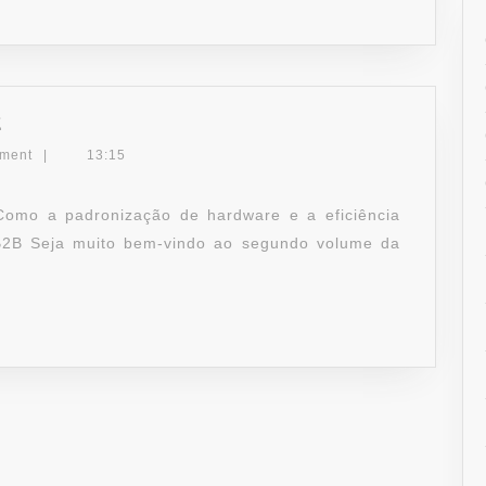
A
2
TI
ment
|
13:15
QUE
FATURA
omo a padronização de hardware e a eficiência
–
 B2B Seja muito bem-vindo ao segundo volume da
VOL.
2