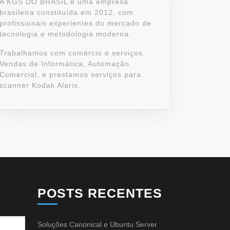
A KGS DO BRASIL é uma empresa
brasileira constituída em 2012, com
profissionais experientes do mercado de
tecnologia e metodologia moderna.
Trabalhamos com comércio e serviços.
Vendas de Informática, Automação
Comercial, e prestamos serviços para
scanner Kodak Alaris.
POSTS RECENTES
Soluções Canonical e Ubuntu Server