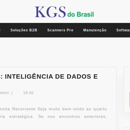
o
Soluções B2B
Scanners Pro
Manutenção
Softwa
4: INTELIGÊNCIA DE DADOS E
ment
|
18:40
ceita Recorrente Seja muito bem-vindo ao quarto
a estratégica. Se nos encontros anteriores,