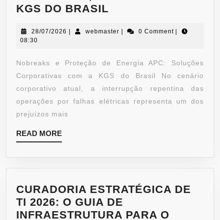
KGS DO BRASIL
28/07/2026
|
webmaster
|
0 Comment
|
08:30
Nobreaks e Proteção de Energia APC: Soluções
Corporativas com a KGS do Brasil No cenário
corporativo atual, a interrupção repentina das
operações por falhas elétricas representa um dos
prejuízos mais
READ MORE
CURADORIA ESTRATÉGICA DE
TI 2026: O GUIA DE
INFRAESTRUTURA PARA O