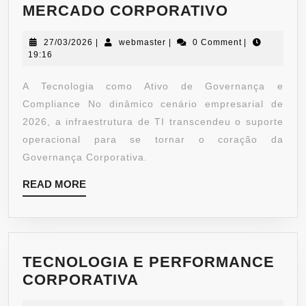
MERCADO CORPORATIVO
27/03/2026
|
webmaster
|
0 Comment
|
19:16
A Tecnologia como Ativo de Governança e
Compliance No dinâmico cenário empresarial de
2026, a infraestrutura de TI transcendeu o suporte
operacional para se tornar o coração da
Governança Corporativa.
READ MORE
TECNOLOGIA E PERFORMANCE
CORPORATIVA