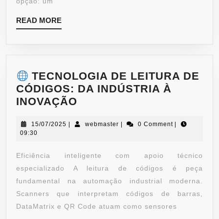
opção: um
READ MORE
TECNOLOGIA DE LEITURA DE
CÓDIGOS: DA INDÚSTRIA À
INOVAÇÃO
15/07/2025
|
webmaster
|
0 Comment
|
09:30
Eficiência inteligente com apoio técnico
especializado A leitura de códigos é peça
fundamental na automação industrial moderna.
Scanners que interpretam códigos de barras,
DataMatrix e QR Code atuam como sensores