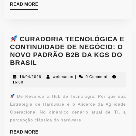
READ MORE
CURADORIA TECNOLÓGICA E
CONTINUIDADE DE NEGÓCIO: O
NOVO PADRÃO B2B DA KGS DO
BRASIL
16/04/2026
|
webmaster
|
0 Comment
|
16:00
De Revenda a Hub de Tecnologia: Por que sua
Estratégia de Hardware é o Alicerce da Agilidade
Operacional No dinâmico cenário atual de TI, a
percepção clássica do hardware
READ MORE