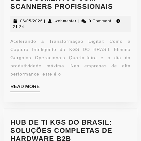
SCANNERS PROFISSIONAIS
06/05/2026
|
webmaster
|
0 Comment
|
21:24
Acelerando a Transformação Digital: Como a
Captura Inteligente da KGS DO BRASIL Elimina
Gargalos Operacionais Quarta-feira é o dia da
produtividade máxima. Nas empresas de alta
performance, este é o
READ MORE
HUB DE TI KGS DO BRASIL:
SOLUÇÕES COMPLETAS DE
HARDWARE B2B