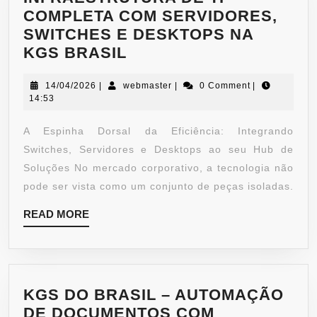
COMPLETA COM SERVIDORES,
SWITCHES E DESKTOPS NA
KGS BRASIL
14/04/2026
|
webmaster
|
0 Comment
|
14:53
A Espinha Dorsal da Eficiência: Integrando
Switches, Servidores e Desktops ao seu Hub de
Soluções No mercado corporativo, a tecnologia não
pode ser vista como um conjunto de peças isoladas.
READ MORE
KGS DO BRASIL – AUTOMAÇÃO
DE DOCUMENTOS COM