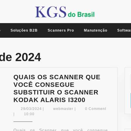
o
Soluções B2B
Scanners Pro
Manutenção
Softwa
de 2024
QUAIS OS SCANNER QUE
VOCÊ CONSEGUE
SUBSTITUIR O SCANNER
QUAIS
KODAK ALARIS I3200
OS
29/03/2024
webmaster
29/03/2024
|
webmaster
|
0 Comment
SCANNER
|
10:00
QUE
VOCÊ
Quais os Scanner que você consegue