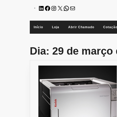
Skip
LinkedIn
Facebook
Instagram
X
WhatsApp
E-
to
mail
content
Início
Loja
Abrir Chamado
Cotaçã
Dia:
29 de março 