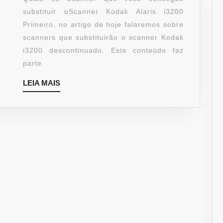
CONSEGUE
substituir oScanner Kodak Alaris i3200
SUBSTITUIR
Primeiro, no artigo de hoje falaremos sobre
O
scanners que substituirão o scanner Kodak
SCANNER
i3200 descontinuado. Este conteúdo faz
KODAK
parte
ALARIS
LEIA
LEIA MAIS
I3200
MAIS