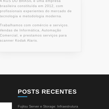
A KGS DO BRASIL é uma empresa
brasileira constituída em 2012, com
profissionais experientes do mercado de
tecnologia e metodologia moderna.
Trabalhamos com comércio e serviços.
Vendas de Informática, Automação
Comercial, e prestamos serviços para
scanner Kodak Alaris.
POSTS RECENTES
Fujitsu Server e Storage: Infraestrutura