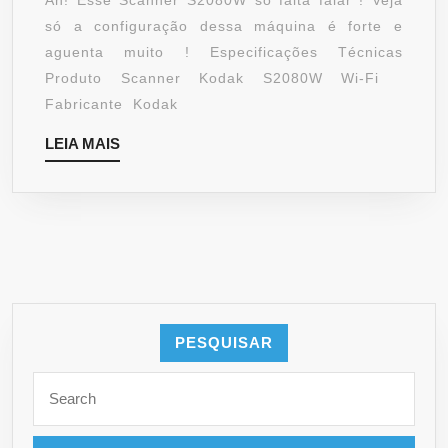
Ah! Esse Scanner S2080W só falta falar ! Veja
S2080W
só a configuração dessa máquina é forte e
VOCÊ
aguenta muito ! Especificações Técnicas
VAI
Produto Scanner Kodak S2080W Wi-Fi
AMAR
Fabricante Kodak
!
LEIA
LEIA MAIS
MAIS
PESQUISAR
Search
for: