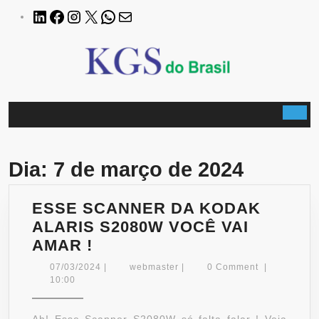
Skip
LinkedIn
Facebook
Instagram
X
WhatsApp
E-
to
mail
content
B
Dia:
7 de março de 2024
ESSE SCANNER DA KODAK
ALARIS S2080W VOCÊ VAI
ESSE
AMAR !
SCANNER
07/03/2024
webmaster
07/03/2024
|
webmaster
|
0 Comment
|
DA
10:00
KODAK
ALARIS