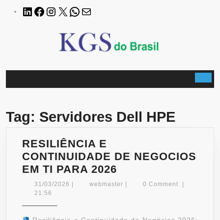
Skip
LinkedIn
Facebook
Instagram
X
WhatsApp
E-
to
mail
content
B
Tag:
Servidores Dell HPE
RESILIÊNCIA E
CONTINUIDADE DE NEGOCIOS
RESILIÊNCIA
EM TI PARA 2026
E
31/03/2026
webmaster
31/03/2026
|
webmaster
|
0 Comment
|
CONTINUIDADE
21:56
DE
NEGOCIOS