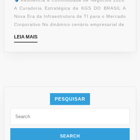
Resiliência e Continuidade de Negócios 2026:
EM
A Curadoria Estratégica da KGS DO BRASIL A
TI
Nova Era da Infraestrutura de TI para o Mercado
PARA
Corporativo No dinâmico cenário empresarial de
2026
LEIA
LEIA MAIS
MAIS
PESQUISAR
Search
for: