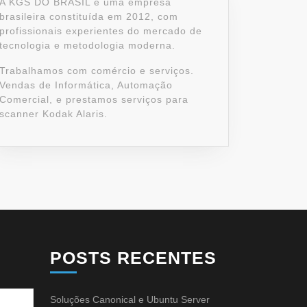
A KGS DO BRASIL é uma empresa
brasileira constituída em 2012, com
profissionais experientes do mercado de
tecnologia e metodologia moderna.
Trabalhamos com comércio e serviços.
Vendas de Informática, Automação
Comercial, e prestamos serviços para
scanner Kodak Alaris.
POSTS RECENTES
Soluções Canonical e Ubuntu Server