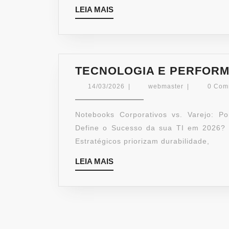
LEIA
LEIA MAIS
MAIS
TECNOLOGIA E PERFOR
14/03/2026
webmaster
14/03/2026
|
webmaster
|
0 Com
Notebooks Corporativos vs. Varejo: P
Define o Sucesso da sua TI em 2026?
Estratégicos priorizam durabilidade,
LEIA
LEIA MAIS
MAIS