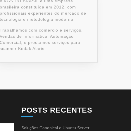
A KGS DO BRASIL é uma empresa
brasileira constituída em 2012, com
profissionais experientes do mercado de
tecnologia e metodologia moderna.
Trabalhamos com comércio e serviços.
Vendas de Informática, Automação
Comercial, e prestamos serviços para
scanner Kodak Alaris.
POSTS RECENTES
Soluções Canonical e Ubuntu Server