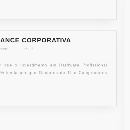
ENERGIA
|
KGS
DO
BRASIL
TECNOLOGIA
MANCE CORPORATIVA
E
ment
|
15:13
PERFORMANCE
CORPORATIVA
or que o Investimento em Hardware Profissional
 Entenda por que Gestores de TI e Compradores