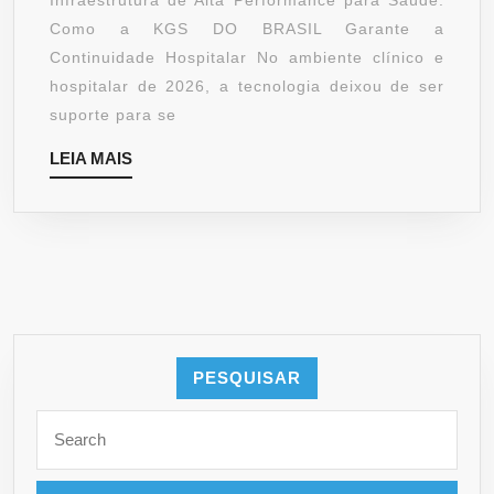
Infraestrutura de Alta Performance para Saúde:
SAÚD
Como a KGS DO BRASIL Garante a
FALE
Continuidade Hospitalar No ambiente clínico e
COM
hospitalar de 2026, a tecnologia deixou de ser
A
suporte para se
KGS
LEIA
LEIA MAIS
DO
MAIS
BRAS
PESQUISAR
Search
for: