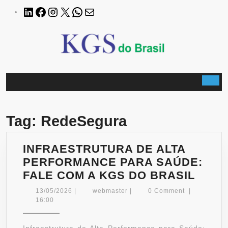
Skip
LinkedIn
Facebook
Instagram
X
WhatsApp
E-
to
mail
content
B
Tag:
RedeSegura
INFRAESTRUTURA DE ALTA
PERFORMANCE PARA SAÚDE:
INFR
FALE COM A KGS DO BRASIL
DE
13/05/2026
webmaster
13/05/2026
|
webmaster
|
0 Comment
|
ALTA
16:00
PER
PARA