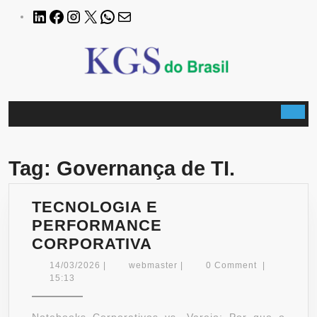
Skip
LinkedIn
Facebook
Instagram
X
WhatsApp
E-
to
mail
content
B
Tag:
Governança de TI.
TECNOLOGIA E
PERFORMANCE
TECNOLOGIA
CORPORATIVA
E
14/03/2026
webmaster
14/03/2026
|
webmaster
|
0 Comment
|
PERFORMANCE
15:13
CORPORATIVA