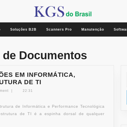
o
Soluções B2B
Scanners Pro
Manutenção
Softwa
ão de Documentos
ÕES EM INFORMÁTICA,
KGS
UTURA DE TI
DO
ment
|
22:31
BRASIL
–
rutura de Informática e Performance Tecnológica
SOLUÇÕES
estrutura de TI é a espinha dorsal de qualquer
EM
INFORMÁTICA,