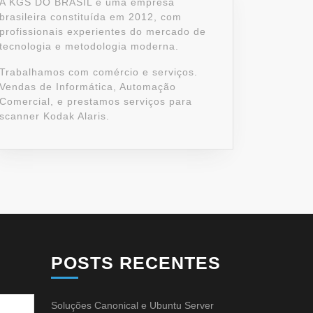
A KGS DO BRASIL é uma empresa
brasileira constituída em 2012, com
profissionais experientes do mercado de
tecnologia e metodologia moderna.
Trabalhamos com comércio e serviços.
Vendas de Informática, Automação
Comercial, e prestamos serviços para
scanner Kodak Alaris.
POSTS RECENTES
Soluções Canonical e Ubuntu Server