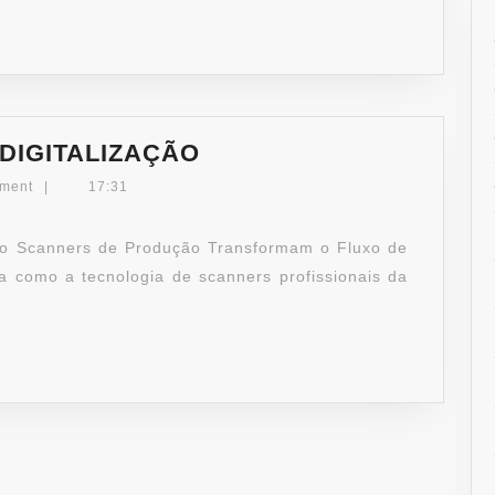
SCANNERS
E
INFRAESTRUTURA
DE
TI
GESTÃO
DIGITALIZAÇÃO
DOCUMENTAL
ment
|
17:31
E
DIGITALIZAÇÃO
omo Scanners de Produção Transformam o Fluxo de
 como a tecnologia de scanners profissionais da