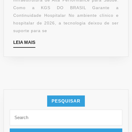
Infraestrutura de Alta Performance para Saúde:
SAÚD
Como a KGS DO BRASIL Garante a
FALE
Continuidade Hospitalar No ambiente clínico e
COM
hospitalar de 2026, a tecnologia deixou de ser
A
suporte para se
KGS
LEIA
LEIA MAIS
DO
MAIS
BRAS
PESQUISAR
Search
for: