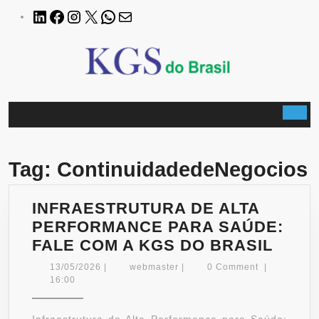
Skip
LinkedIn
Facebook
Instagram
X
WhatsApp
E-
to
mail
content
B
Tag:
ContinuidadedeNegocios
INFRAESTRUTURA DE ALTA
PERFORMANCE PARA SAÚDE:
INFR
FALE COM A KGS DO BRASIL
DE
13/05/2026
webmaster
13/05/2026
|
webmaster
|
0 Comment
|
ALTA
16:00
PER
PARA