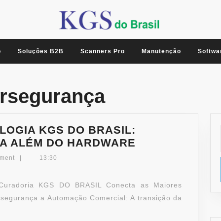
o
Soluções B2B
Scanners Pro
Manutenção
Softwa
ersegurança
LOGIA KGS DO BRASIL:
ECOSSISTEMA
CA ALÉM DO HARDWARE
DE
ment
|
13:30
TECNOLOGIA
KGS
 Curadoria KGS DO BRASIL Conecta as Maiores
DO
segurança a Automação Comercial: A transição da
BRASIL:
CURADORIA